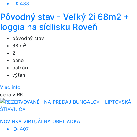
ID: 433
Pôvodný stav - Veľký 2i 68m2 +
loggia na sídlisku Roveň
pôvodný stav
2
68 m
2
panel
balkón
výťah
Viac info
cena v RK
NOVINKA
VIRTUÁLNA OBHLIADKA
ID: 407