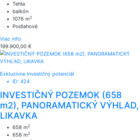
Tehla
balkón
2
1076 m
Podlahové
Viac info
199.900,00 €
Exkluzívne
Investičný potenciál
ID: 424
INVESTIČNÝ POZEMOK (658
m2), PANORAMATICKÝ VÝHLAD,
LIKAVKA
2
658 m
2
658 m