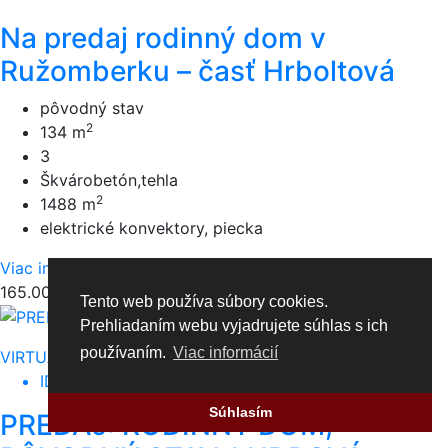
Na predaj rodinný dom v
Ružomberku – časť Hrboltová
pôvodný stav
2
134 m
3
Škvárobetón,tehla
2
1488 m
elektrické konvektory, piecka
Viac info
165.000,00 €
Tento web používa súbory cookies.
Prehliadaním webu vyjadrujete súhlas s ich
používaním.
Viac informácií
VIRTUÁLNA OBHLIADKA
Rezervované
ID: 323
Súhlasím
PREDAJ: RODINNÝ DOM,