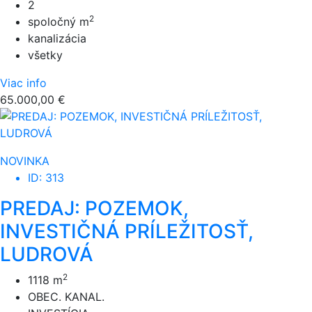
2
2
spoločný m
kanalizácia
všetky
Viac info
65.000,00 €
NOVINKA
ID: 313
PREDAJ: POZEMOK,
INVESTIČNÁ PRÍLEŽITOSŤ,
LUDROVÁ
2
1118 m
OBEC. KANAL.