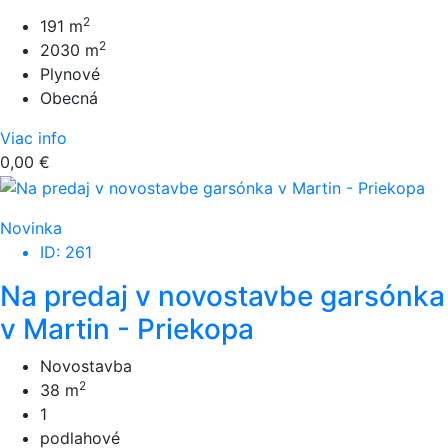
2
191 m
2
2030 m
Plynové
Obecná
Viac info
0,00 €
Novinka
ID: 261
Na predaj v novostavbe garsónka
v Martin - Priekopa
Novostavba
2
38 m
1
podlahové