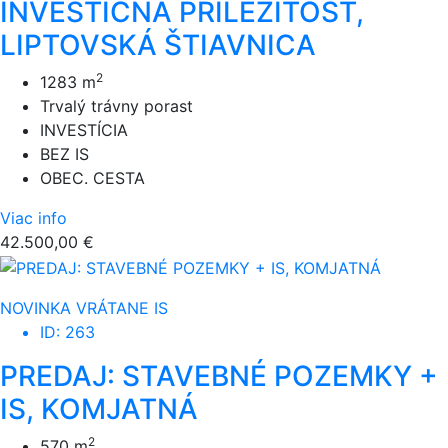
INVESTIČNÁ PRÍLEŽITOSŤ,
LIPTOVSKÁ ŠTIAVNICA
2
1283 m
Trvalý trávny porast
INVESTÍCIA
BEZ IS
OBEC. CESTA
Viac info
42.500,00 €
NOVINKA
VRÁTANE IS
ID: 263
PREDAJ: STAVEBNÉ POZEMKY +
IS, KOMJATNÁ
2
570 m