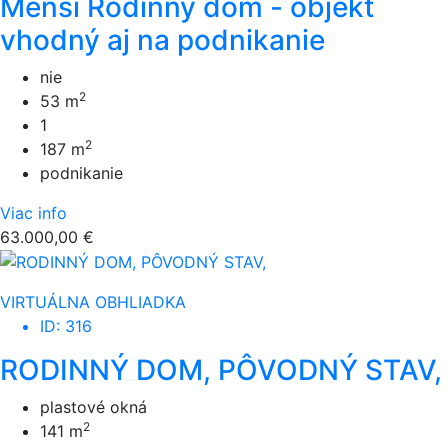
Menší Rodinný dom - objekt
vhodný aj na podnikanie
nie
2
53 m
1
2
187 m
podnikanie
Viac info
63.000,00 €
VIRTUÁLNA OBHLIADKA
ID: 316
RODINNÝ DOM, PÔVODNÝ STAV,
plastové okná
2
141 m