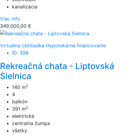
kanalizácia
Viac info
349.000,00 €
Virtuálna obhliadka
Hypotekárne financovanie
ID: 398
Rekreačná chata - Liptovská
Sielnica
2
140 m
4
balkón
2
391 m
elektrické
centralna žumpa
všetky