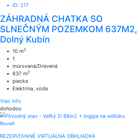
ID: 217
ZÁHRADNÁ CHATKA SO
SLNEČNÝM POZEMKOM 637M2,
Dolný Kubín
2
10 m
1
múrovaná/Drevená
2
637 m
piecka
Elektrina, voda
Viac info
dohodou
REZERVOVANÉ
VIRTUÁLNA OBHLIADKA