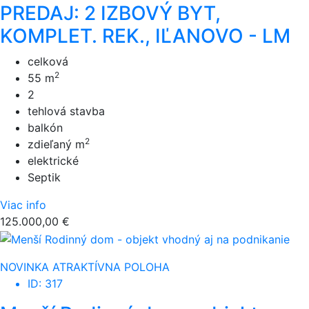
PREDAJ: 2 IZBOVÝ BYT,
KOMPLET. REK., IĽANOVO - LM
celková
2
55 m
2
tehlová stavba
balkón
2
zdieľaný m
elektrické
Septik
Viac info
125.000,00 €
NOVINKA
ATRAKTÍVNA POLOHA
ID: 317