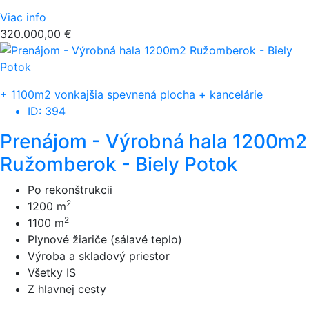
Viac info
320.000,00 €
+ 1100m2 vonkajšia spevnená plocha
+ kancelárie
ID: 394
Prenájom - Výrobná hala 1200m2
Ružomberok - Biely Potok
Po rekonštrukcii
2
1200 m
2
1100 m
Plynové žiariče (sálavé teplo)
Výroba a skladový priestor
Všetky IS
Z hlavnej cesty