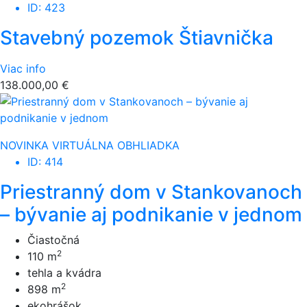
ID: 423
Stavebný pozemok Štiavnička
Viac info
138.000,00 €
NOVINKA
VIRTUÁLNA OBHLIADKA
ID: 414
Priestranný dom v Stankovanoch
– bývanie aj podnikanie v jednom
Čiastočná
2
110 m
tehla a kvádra
2
898 m
ekohrášok