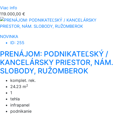
Viac info
119.000,00 €
NOVINKA
ID: 255
PRENÁJOM: PODNIKATEĽSKÝ /
KANCELÁRSKY PRIESTOR, NÁM.
SLOBODY, RUŽOMBEROK
komplet. rek.
2
24.23 m
1
tehla
infrapanel
podnikanie