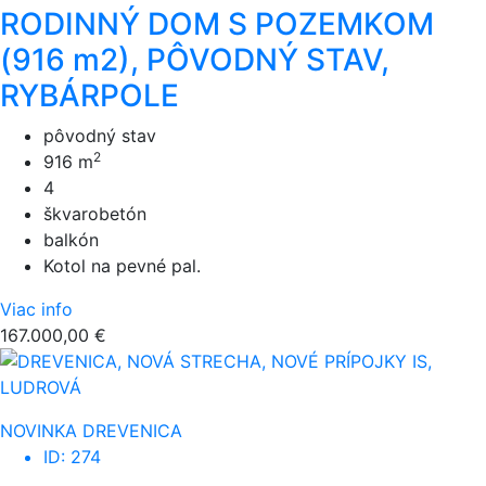
RODINNÝ DOM S POZEMKOM
(916 m2), PÔVODNÝ STAV,
RYBÁRPOLE
pôvodný stav
2
916 m
4
škvarobetón
balkón
Kotol na pevné pal.
Viac info
167.000,00 €
NOVINKA
DREVENICA
ID: 274