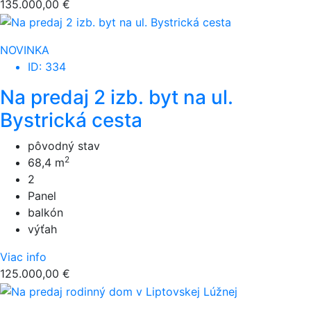
135.000,00 €
NOVINKA
ID: 334
Na predaj 2 izb. byt na ul.
Bystrická cesta
pôvodný stav
2
68,4 m
2
Panel
balkón
výťah
Viac info
125.000,00 €