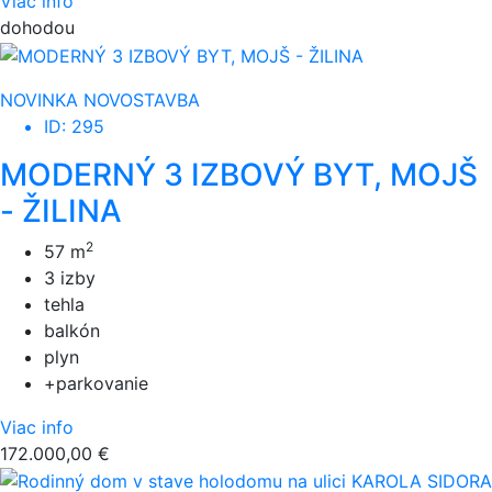
Viac info
dohodou
NOVINKA
NOVOSTAVBA
ID: 295
MODERNÝ 3 IZBOVÝ BYT, MOJŠ
- ŽILINA
2
57 m
3 izby
tehla
balkón
plyn
+parkovanie
Viac info
172.000,00 €