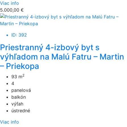
Viac info
5.000,00 €
ID: 392
Priestranný 4-izbový byt s
výhľadom na Malú Fatru – Martin
– Priekopa
2
93 m
4
panelová
balkón
výťah
ústredné
Viac info